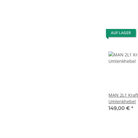
AUF LAGER
MAN 2L1 Kraf
Umlenkhebel
149,00 €
*