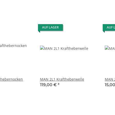
AUF LAGER
AUF 
thebernocken
MAN 2L1 Kraftheberwelle
MAN 2
119,00 €
*
15,0