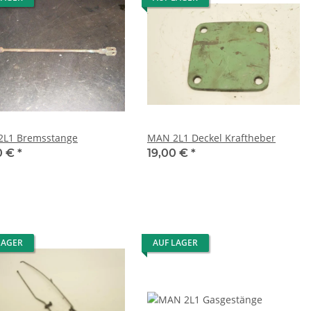
L1 Bremsstange
MAN 2L1 Deckel Kraftheber
0 €
*
19,00 €
*
LAGER
AUF LAGER