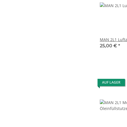
MAN 2L1 Luft
25,00 €
*
AUF LAGER