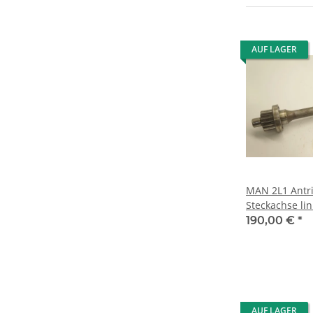
AUF LAGER
MAN 2L1 Antr
Steckachse lin
190,00 €
*
AUF LAGER