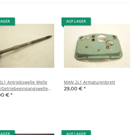
LAGER
AUF LAGER
L1 Antriebswelle Welle
MAN 2L1 Armaturenbrett
/Getriebeeingangswelle
29,00 €
*
ZP6
00 €
*
LAGER
AUF LAGER