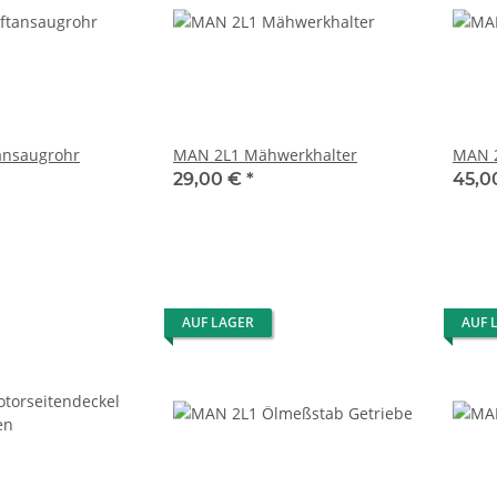
ansaugrohr
MAN 2L1 Mähwerkhalter
MAN 2
29,00 €
*
45,0
AUF LAGER
AUF 