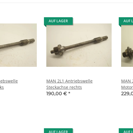
AUF LAGER
AUF 
iebswelle
MAN 2L1 Antriebswelle
MAN 2
ks
Steckachse rechts
Motor
34721
190,00 €
*
229,
AUF LAGER
AUF 