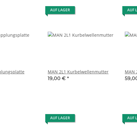
AUF LAGER
AUF 
lungsplatte
MAN 2L1 Kurbelwellenmutter
MAN 2
19,00 €
*
59,0
AUF LAGER
AUF 