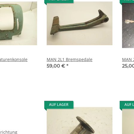
turenkonsole
MAN 2L1 Bremspedale
MAN 2
59,00 €
*
25,0
AUF LAGER
AUF 