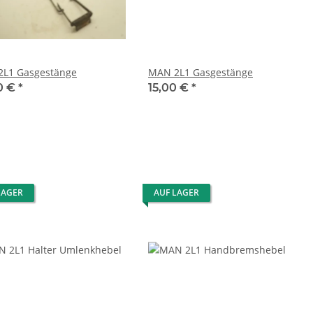
L1 Gasgestänge
MAN 2L1 Gasgestänge
0 €
*
15,00 €
*
LAGER
AUF LAGER