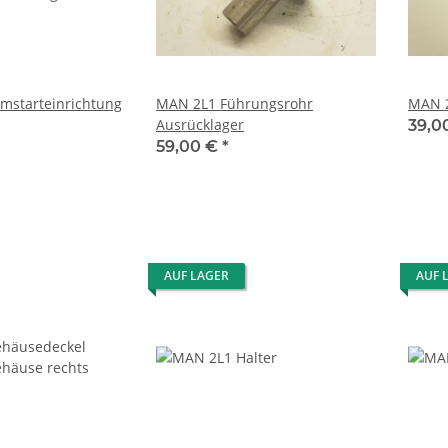
mstarteinrichtung
MAN 2L1 Führungsrohr
MAN 2
Ausrücklager
39,0
59,00 €
*
AUF LAGER
AUF 