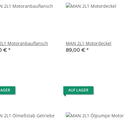
L1 Motoranbauflansch
MAN 2L1 Motordeckel
0 €
*
89,00 €
*
LAGER
AUF LAGER